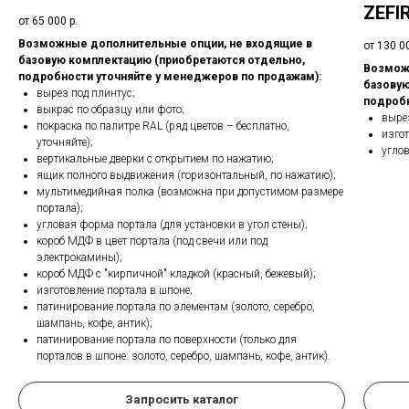
ZEFI
от 65 000
р.
Возможные дополнительные опции, не входящие в
от 130 0
базовую комплектацию (приобретаются отдельно,
Возмож
подробности уточняйте у менеджеров по продажам):
базовую
вырез под плинтус;
подробн
выкрас по образцу или фото;
выре
покраска по палитре RAL (ряд цветов – бесплатно,
изгот
уточняйте);
углов
вертикальные дверки с открытием по нажатию;
ящик полного выдвижения (горизонтальный, по нажатию);
мультимедийная полка (возможна при допустимом размере
портала);
угловая форма портала (для установки в угол стены);
короб МДФ в цвет портала (под свечи или под
электрокамины);
короб МДФ с "кирпичной" кладкой (красный, бежевый);
изготовление портала в шпоне;
патинирование портала по элементам (золото, серебро,
шампань, кофе, антик);
патинирование портала по поверхности (только для
порталов в шпоне: золото, серебро, шампань, кофе, антик).
Запросить каталог