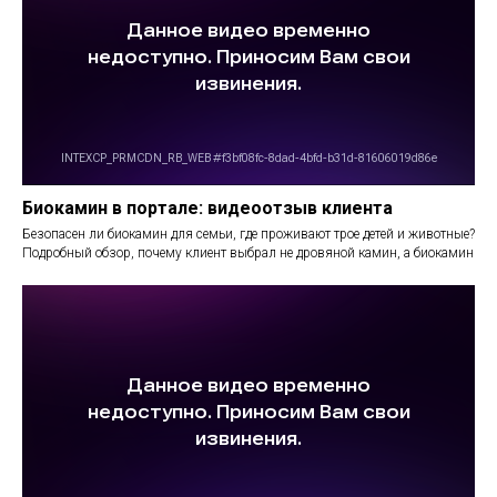
Биокамин в портале: видеоотзыв клиента
Безопасен ли биокамин для семьи, где проживают трое детей и животные?
Подробный обзор, почему клиент выбрал не дровяной камин, а биокамин