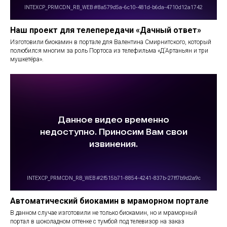
Наш проект для телепередачи «Дачный ответ»
Изготовили биокамин в портале для Валентина Смирнитского, который
полюбился многим за роль Портоса из телефильма «Д’Артаньян и три
мушкетёра».
Автоматический биокамин в мраморном портале
В данном случае изготовили не только биокамин, но и мраморный
портал в шоколадном оттенке с тумбой под телевизор на заказ