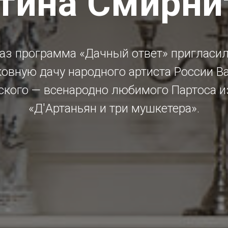
тина Смирни
раз программа «Дачный ответ» пригласил
овную дачу народного артиста России В
ского — всенародно любимого Партоса и
«Д'Артаньян и три мушкетера».