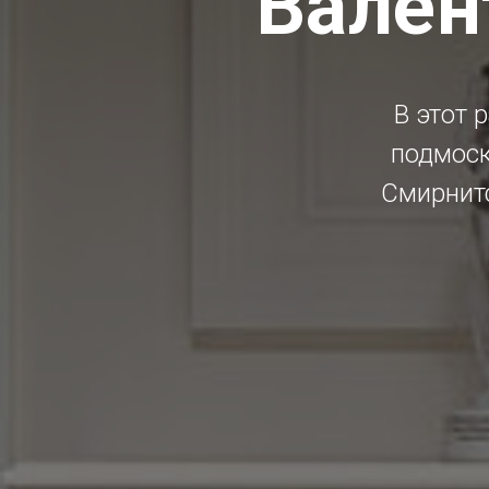
Вален
В этот 
подмоск
Смирнит