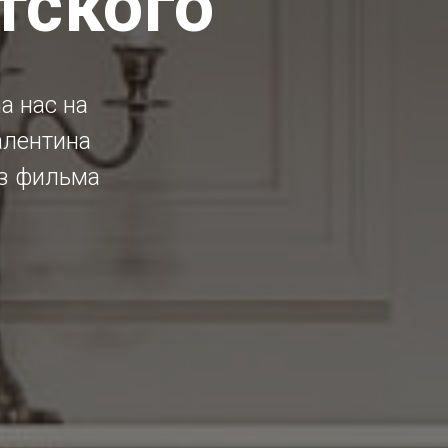
тского
а нас на
алентина
з фильма